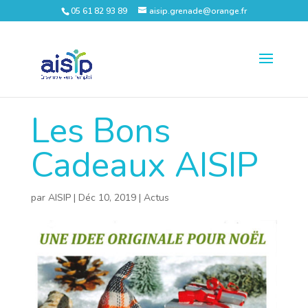
05 61 82 93 89
aisip.grenade@orange.fr
Les Bons
Cadeaux AISIP
par
AISIP
|
Déc 10, 2019
|
Actus